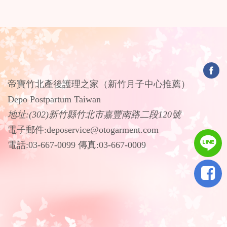
帝寶竹北產後護理之家｜竹北產後護理之家｜竹北產後護理之家推薦
新竹產後護理之家｜新竹產後護理之家推薦
新竹產後護理中心｜新竹產後護理中心推薦
新竹月子中心｜新竹月子中心推薦
竹北月子中心收費｜竹北月子中心比較
竹北頂級月子中心｜竹
北頂級月子中心推薦
竹北產後月子中心｜竹北產後月子中心推薦
竹北產後月子中心價格｜竹北產後月子中心價錢
竹北推薦月子中心｜竹北產後月子中心
竹北月子中心｜竹北月子中心推薦
竹北月子中心評價｜竹北月子中心費用
竹北產後月子中心｜竹北產
後月子中心推薦
竹北月子中心收費｜竹北月子中心費用
竹北月子中心比較｜竹北月子中心評價
竹北頂級月子中心｜竹北頂級月子中心推薦
竹北五星級月子中心｜竹北五星級月子中心推薦
竹北產後月子中心｜竹北產後月子中心推薦
竹北產後月子中心價格
｜竹北產後月子中心價錢
環球竹北產後護理之家｜環球竹北產後護理之家推薦
環球竹北月子中心｜環球竹北月子中心推薦
竹北月子中心價格｜竹北月子中心費用
竹北中區月子中心｜竹北中區月子中心推薦
新竹月子中心｜新竹月子中心評價
新竹產後月子
中心推薦｜新竹產後月子中心價格
新竹月子中心評價｜新竹月子中心費用
新竹五星級月子中心｜新竹五星級月子中心推薦
竹北產後護理之家
竹北產後護理之家推薦
帝寶竹北產後護理之家（新竹月子中心推薦）
Depo Postpartum Taiwan
地址:(302)新竹縣竹北市嘉豐南路二段120號
電子郵件:
deposervice@otogarment.com
電話:03-667-0099 傳真:03-667-0009