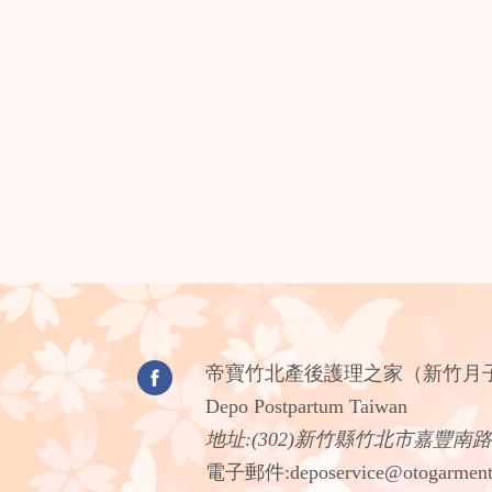
帝寶竹北產後護理之家（新竹月
Depo Postpartum Taiwan
地址:(302)新竹縣竹北市嘉豐南路
電子郵件:
deposervice@otogarmen