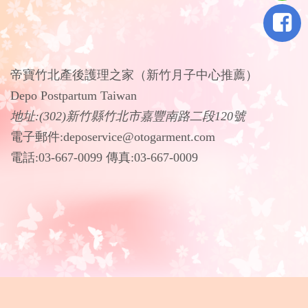
帝寶竹北產後護理之家（新竹月子中心推薦）
Depo Postpartum Taiwan
地址:(302)新竹縣竹北市嘉豐南路二段120號
電子郵件:
deposervice@otogarment.com
電話:03-667-0099 傳真:03-667-0009