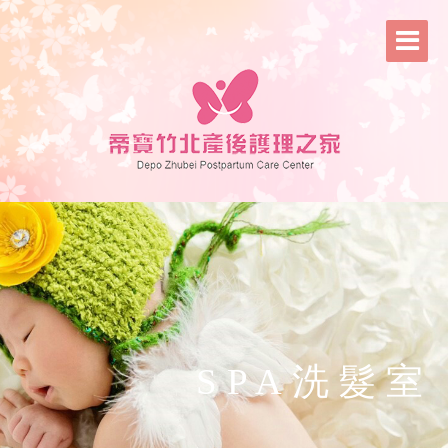
SPA洗髮室