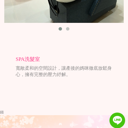
SPA洗髮室
寬敞柔和的空間設計，讓產後的媽咪徹底放鬆身
心，擁有完整的壓力紓解。
帝寶竹北產後護理之家｜竹北產後護理之家｜竹北產後護理之家推薦
新竹產後護理之家｜新竹產後護理之家推薦
新竹產後護理中心｜新竹產後護理中心推薦
新竹月子中心｜新竹月子中心推薦
竹北月子中心收費｜竹北月子中心比較
竹北頂級月子中心｜竹
北頂級月子中心推薦
竹北產後月子中心｜竹北產後月子中心推薦
竹北產後月子中心價格｜竹北產後月子中心價錢
竹北推薦月子中心｜竹北產後月子中心
竹北月子中心｜竹北月子中心推薦
竹北月子中心評價｜竹北月子中心費用
竹北產後月子中心｜竹北產
後月子中心推薦
竹北月子中心收費｜竹北月子中心費用
竹北月子中心比較｜竹北月子中心評價
竹北頂級月子中心｜竹北頂級月子中心推薦
竹北五星級月子中心｜竹北五星級月子中心推薦
竹北產後月子中心｜竹北產後月子中心推薦
竹北產後月子中心價格
｜竹北產後月子中心價錢
環球竹北產後護理之家｜環球竹北產後護理之家推薦
環球竹北月子中心｜環球竹北月子中心推薦
竹北月子中心價格｜竹北月子中心費用
竹北中區月子中心｜竹北中區月子中心推薦
新竹月子中心｜新竹月子中心評價
新竹產後月子
錢
中心推薦｜新竹產後月子中心價格
新竹月子中心評價｜新竹月子中心費用
新竹五星級月子中心｜新竹五星級月子中心推薦
竹北產後護理之家
竹北產後護理之家推薦