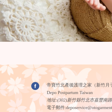
帝寶竹北產後護理之家（新竹月
Depo Postpartum Taiwan
地址:(302)新竹縣竹北市嘉豐南路
電子郵件:
deposervice@otogarmen